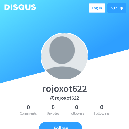
Log In
Sign Up
rojoxot622
@rojoxot622
0
0
0
0
Comments
Upvotes
Followers
Following
Follow