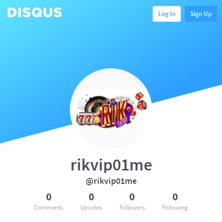
Log In
Sign Up
rikvip01me
@rikvip01me
0
0
0
0
Comments
Upvotes
Followers
Following