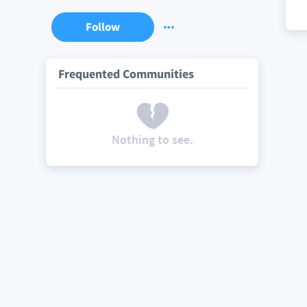
Follow
Frequented Communities
Nothing to see.