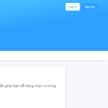
Log In
Sign Up
ất, giúp bạn dễ dàng chọn ra trang