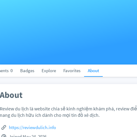
ents
0
Badges
Explore
Favorites
About
About
Review du lịch là website chia sẻ kinh nghiệm khám phá, review đ
nang du lịch hữu ích dành cho mọi tín đồ xê dịch.
https://reviewdulich.info
Joined May 24, 2026