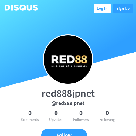
Log In
Sign Up
red888jpnet
@red888jpnet
0
0
0
0
Comments
Upvotes
Followers
Following
Follow