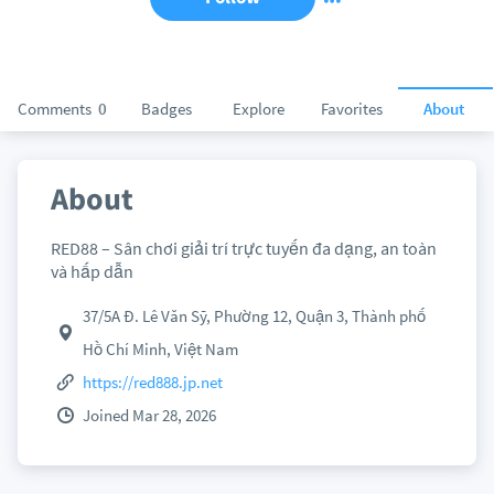
Comments
0
Badges
Explore
Favorites
About
About
RED88 – Sân chơi giải trí trực tuyến đa dạng, an toàn
và hấp dẫn
37/5A Đ. Lê Văn Sỹ, Phường 12, Quận 3, Thành phố
Hồ Chí Minh, Việt Nam
https://red888.jp.net
Joined Mar 28, 2026