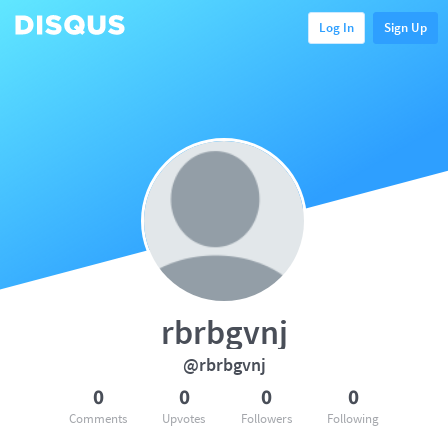
Log In
Sign Up
rbrbgvnj
@rbrbgvnj
0
0
0
0
Comments
Upvotes
Followers
Following