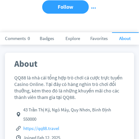
Follow
Comments
0
Badges
Explore
Favorites
About
About
QQ88 là nhà cái tổng hợp trò chơi cá cược trực tuyến
Casino Online. Tại đây có hàng nghìn trò chơi đổi
thưởng, kèm theo đó là những khuyến mãi cho các
thành viên tham gia tại QQ88.
43 Trần Thị Kỷ, Ngô Mây, Quy Nhơn, Bình Định
550000
https://qq88.travel
Joined Feb 12, 2025