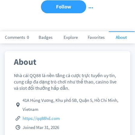
Follow
Comments
0
Badges
Explore
Favorites
About
About
Nhà cái QQ88 là nền tảng cá cược trực tuyến uy tín,
cung cấp đa dạng trò chơi như thể thao, casino live
và slot đổi thưởng hấp dẫn.
41A Hùng Vương, Khu phố 5B, Quận 5, Hồ Chí Minh,
Vietnam
https://qq88hd.com
Joined Mar 31, 2026