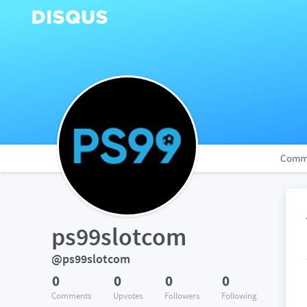
Comm
ps99slotcom
@ps99slotcom
0
0
0
0
Comments
Upvotes
Followers
Following