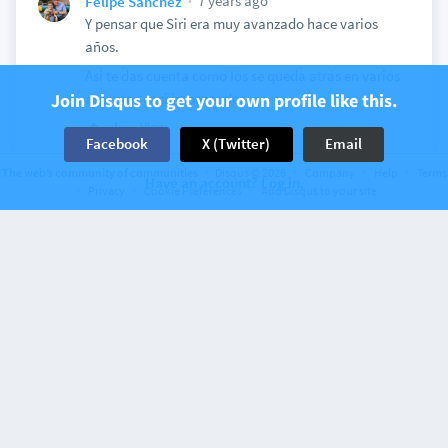
7 years ago
Felipe Sanchez
Y pensar que Siri era muy avanzado hace varios
años.
Así te das cuenta como Ios se queda atrás en varios
Join Disqus to get your own profile like this.
aspectos casi impensados.
View
Facebook
X (Twitter)
Email
The web’s community of communities
Disqus © 2026
Company
Help
Terms
Have an account? Log in.
Privacy
Cookie Preferences
Add Disqus to your site
Discussion on
FayerWayer
5 comments
MTV, Nickelodeon, Comedy Central y
Paramount se fusionan para pelear contra
…
7 years ago
Felipe Sanchez
Leo el titular que dice "MTV, Nickelodeon, Comedy
Central y Paramount se fusionan para pelear
contra Netflix" y resulta que todas esas
mencionadas pertenecen a Viacom XD, y ya están
incursionando con Paramount+