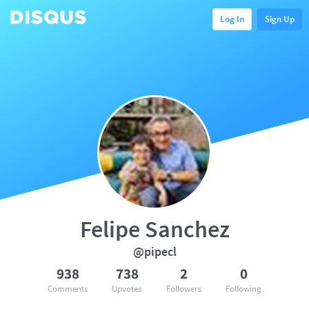
Log In
Sign Up
Felipe Sanchez
@pipecl
938
738
2
0
Comments
Upvotes
Followers
Following