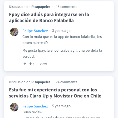
Discussion on
Pisapapeles
15 comments
Fpay dice adiós para integrarse en la
aplicación de Banco Falabella
3 years ago
Felipe Sanchez
Con lo mala que es la app de banco falabella, les
deseo suerte xD
Me gusta fpay, la encontraba agil, una pérdida la
verdad.
View
1
Discussion on
Pisapapeles
24 comments
Esta fue mi experiencia personal con los
servicios Claro Up y Movistar One en Chile
5 years ago
Felipe Sanchez
Buen review.
El tema del puntaje de movistar one debe ser un