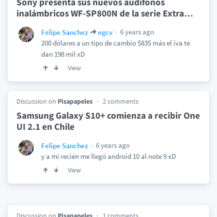
Sony presenta sus nuevos audífonos
inalámbricos WF-SP800N de la serie Extra
…
6 years ago
Felipe Sanchez
egcv
200 dólares a un tipo de cambio $835 más el iva te
dan 198 mil xD
View
Discussion on
Pisapapeles
2 comments
Samsung Galaxy S10+ comienza a recibir One
UI 2.1 en Chile
6 years ago
Felipe Sanchez
y a mi recién me llegó android 10 al note 9 xD
View
Discussion on
Pisapapeles
1 comments