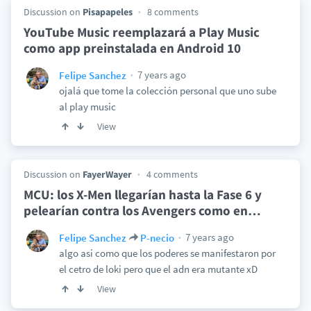
Discussion on
Pisapapeles
8 comments
YouTube Music reemplazará a Play Music
como app preinstalada en Android 10
7 years ago
Felipe Sanchez
ojalá que tome la colección personal que uno sube
al play music
View
Discussion on
FayerWayer
4 comments
MCU: los X-Men llegarían hasta la Fase 6 y
pelearían contra los Avengers como en
…
7 years ago
Felipe Sanchez
P-necio
algo asi como que los poderes se manifestaron por
el cetro de loki pero que el adn era mutante xD
View