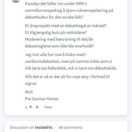
Kanskje det faller inn under NRK's
sammfunnsoppdrag å kjøre voksenopplæring på
debattkultur for det norske folk?
Et årsprosjekt med en debattregel pr måned?
Et tilgjengelig kurs på nettsidene?
Moderering med henvisning til det/de
debattreglene som ikke ble overholdt?
Jeg tror alle har noe å bidra med i
samfunnsdebatten, men på samme måte som vi
må lære oss folkeskikk, må vi lære oss debattskikk.
Slik det er nå er det alt for mye støy i forhold til
signal.
Mvh
Per Gunnar Hansø
View
2
Discussion on
InsideEVs
40 comments