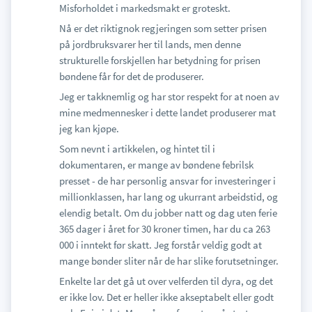
Misforholdet i markedsmakt er groteskt.
Nå er det riktignok regjeringen som setter prisen
på jordbruksvarer her til lands, men denne
strukturelle forskjellen har betydning for prisen
bøndene får for det de produserer.
Jeg er takknemlig og har stor respekt for at noen av
mine medmennesker i dette landet produserer mat
jeg kan kjøpe.
Som nevnt i artikkelen, og hintet til i
dokumentaren, er mange av bøndene febrilsk
presset - de har personlig ansvar for investeringer i
millionklassen, har lang og ukurrant arbeidstid, og
elendig betalt. Om du jobber natt og dag uten ferie
365 dager i året for 30 kroner timen, har du ca 263
000 i inntekt før skatt. Jeg forstår veldig godt at
mange bønder sliter når de har slike forutsetninger.
Enkelte lar det gå ut over velferden til dyra, og det
er ikke lov. Det er heller ikke akseptabelt eller godt