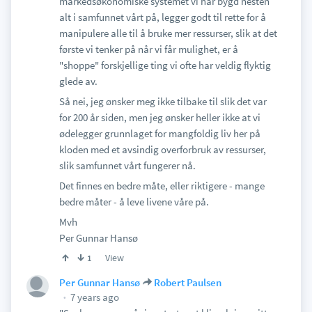
markedsøkonomiske systemet vi har bygd nesten
alt i samfunnet vårt på, legger godt til rette for å
manipulere alle til å bruke mer ressurser, slik at det
første vi tenker på når vi får mulighet, er å
"shoppe" forskjellige ting vi ofte har veldig flyktig
glede av.
Så nei, jeg ønsker meg ikke tilbake til slik det var
for 200 år siden, men jeg ønsker heller ikke at vi
ødelegger grunnlaget for mangfoldig liv her på
kloden med et avsindig overforbruk av ressurser,
slik samfunnet vårt fungerer nå.
Det finnes en bedre måte, eller riktigere - mange
bedre måter - å leve livene våre på.
Mvh
Per Gunnar Hansø
View
1
Per Gunnar Hansø
Robert Paulsen
7 years ago