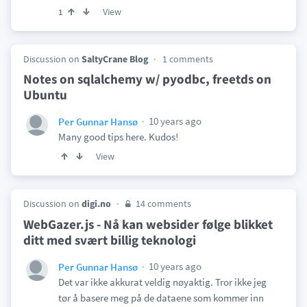
View
1
Discussion on
SaltyCrane Blog
1 comments
Notes on sqlalchemy w/ pyodbc, freetds on
Ubuntu
10 years ago
Per Gunnar Hansø
Many good tips here. Kudos!
View
Discussion on
digi.no
14 comments
WebGazer.js - Nå kan websider følge blikket
ditt med svært billig teknologi
10 years ago
Per Gunnar Hansø
Det var ikke akkurat veldig nøyaktig. Tror ikke jeg
tør å basere meg på de dataene som kommer inn