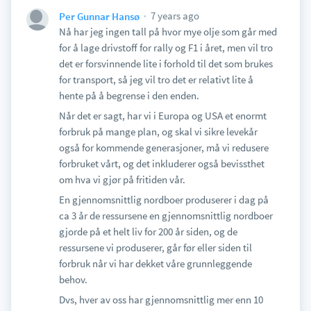
7 years ago
Per Gunnar Hansø
Nå har jeg ingen tall på hvor mye olje som går med
for å lage drivstoff for rally og F1 i året, men vil tro
det er forsvinnende lite i forhold til det som brukes
for transport, så jeg vil tro det er relativt lite å
hente på å begrense i den enden.
Når det er sagt, har vi i Europa og USA et enormt
forbruk på mange plan, og skal vi sikre levekår
også for kommende generasjoner, må vi redusere
forbruket vårt, og det inkluderer også bevissthet
om hva vi gjør på fritiden vår.
En gjennomsnittlig nordboer produserer i dag på
ca 3 år de ressursene en gjennomsnittlig nordboer
gjorde på et helt liv for 200 år siden, og de
ressursene vi produserer, går før eller siden til
forbruk når vi har dekket våre grunnleggende
behov.
Dvs, hver av oss har gjennomsnittlig mer enn 10