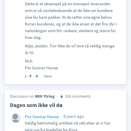
Dette er et eksempel på en monopol-leverandør
som er så navlebeskuende at de ikke ser kundene
sine for bare pakker. At de setter sine egne behov
forran kundenes, og at de ikke enser at det fins dyr i
naboskogen som blir raskere, sterkere og større for
hver dag.
Adjø, posten. Tror ikke du vil leve så veldig mange
år til.
Mvh
Per Gunnar Hansø
View
2
Discussion on
NRK Ytring
326 comments
Dagen som ikke vil dø
9 years ago
Per Gunnar Hansø
Veldig betimmelig artikkel nå rett etter at vi har
reist oss fra knefallet for Kina.