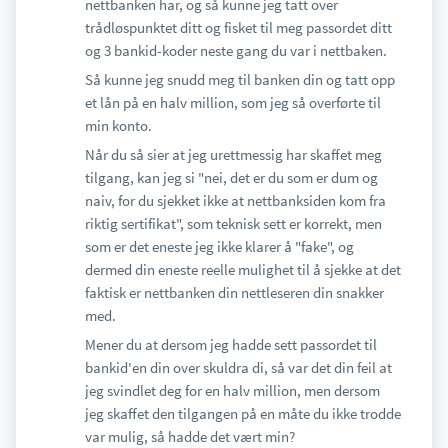
nettbanken har, og så kunne jeg tatt over
trådløspunktet ditt og fisket til meg passordet ditt
og 3 bankid-koder neste gang du var i nettbaken.
Så kunne jeg snudd meg til banken din og tatt opp
et lån på en halv million, som jeg så overførte til
min konto.
Når du så sier at jeg urettmessig har skaffet meg
tilgang, kan jeg si "nei, det er du som er dum og
naiv, for du sjekket ikke at nettbanksiden kom fra
riktig sertifikat", som teknisk sett er korrekt, men
som er det eneste jeg ikke klarer å "fake", og
dermed din eneste reelle mulighet til å sjekke at det
faktisk er nettbanken din nettleseren din snakker
med.
Mener du at dersom jeg hadde sett passordet til
bankid'en din over skuldra di, så var det din feil at
jeg svindlet deg for en halv million, men dersom
jeg skaffet den tilgangen på en måte du ikke trodde
var mulig, så hadde det vært min?