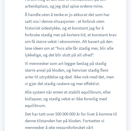
arbeidsplass, og jeg skal spise ordene mine.
Å handle uten å tenke er jo akkurat det som har
satt oss i denne situasjonen - et forbruk uten
historisk sidestykke, og et konstant jag for å
forbruke stadig mer på kortere tid, et konstant krav
om få større vekst i økonomien. Alt basert på den
løse ideen om at "hvis alle får stadig mer, blir alle
lykkelige, og det blir slutt på all ufred".
Vi mennesker som art legger beslag på stadig
større areal på kloden, og henviser stadig flere
arter til utryddelse og død. Ikke nok med det, men
vi gjør det stadig raskere og mer effektivt.
Alle system når enten et stabilt equilibrum, eller
kollapser, og stadig vekst er ikke forenlig med
equilibrum.
Det har tatt over 500 000 000 år for livet å komme til
denne tilstanden her på kloden. Fortsetter vi
mennesker å øke ressursforbruket vårt