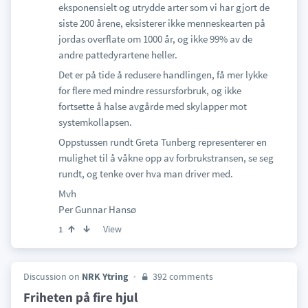
eksponensielt og utrydde arter som vi har gjort de
siste 200 årene, eksisterer ikke menneskearten på
jordas overflate om 1000 år, og ikke 99% av de
andre pattedyrartene heller.
Det er på tide å redusere handlingen, få mer lykke
for flere med mindre ressursforbruk, og ikke
fortsette å halse avgårde med skylapper mot
systemkollapsen.
Oppstussen rundt Greta Tunberg representerer en
mulighet til å våkne opp av forbrukstransen, se seg
rundt, og tenke over hva man driver med.
Mvh
Per Gunnar Hansø
View
1
Discussion on
NRK Ytring
392 comments
Friheten på fire hjul