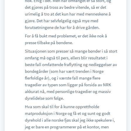
nok. Enig i det. Men når omfanget er så stort, og
det gjøres på tross av bedre vitende, så er det
urimelig å tro at det kun har med menneskene å
gjøre. Det har selvfølgelig også mye med
forutsetningene de har for å drive gården.
For å få bukt med problemet, er det ikke nok å
presse tilbake på bøndene.
Situasjonen som presser så mange bønder i så stort
omfang må også til pers, ellers blir resultatet i
beste fall omfattende fraflytting og nedleggelser av
bondegårder (som har vært trenden i Norge
flerfoldige år), og i værste fall mange flere
tragedier av typen som ligger på forsida av NRK
akkurat nå, med personlige tragedier og massiv
dyrelidelse som følge.
Hva som skal til for å kunne opprettholde
matproduksjon i Norge og få et og sunt og godt
dyrehold i alle norske fjøs skal jeg ikke spekulere i,
jeg er bare en programmerer på et kontor, men