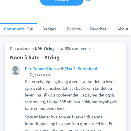
Comments
360
Badges
Explore
Favorites
About
Discussion on
NRK Ytring
558 comments
Noen å hate – Ytring
Per Gunnar Hansø
Elsa S. Burkeland
7 years ago
Det er selvfølgelig lovlig å synes at landet du levde
opp i, slik du husker det, var bedre enn landet du
lever i nå, slik du opplever det. Jeg synes det også,
selv om jeg, i følge SSB sin statistikk, sannsynligvis
bare er midtveis i livet.
Spørsmålet er hva som er årsaken til denne
forandringen, og hva som kan gjøres med det. Er
det store mengder innvandrere som er den