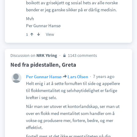
boikott av grisekjøtt og sosial hets av alle norske
bønder er jeg ganske sikker på er dårlig medisin.
Mvh
Per Gunnar Hansø
View
1
Discussion on
NRK Ytring
1143 comments
Ned fra pidestallen, Greta
7 years ago
Per Gunnar Hansø
Lars Olsen
Helt enig i at å sette fornuften til side og appellere
til flokkmentalitet og selvhøytidelighet er farlige
krefter i seg selv.
Når man ser utover et kontorlandskap, ser man ut
over en flokk med mentalitet som handler om å
vokse og produsere mer, fortere, bedre, og mer
effektivt.
Fortell meg at det ikke er mentaliteten på din