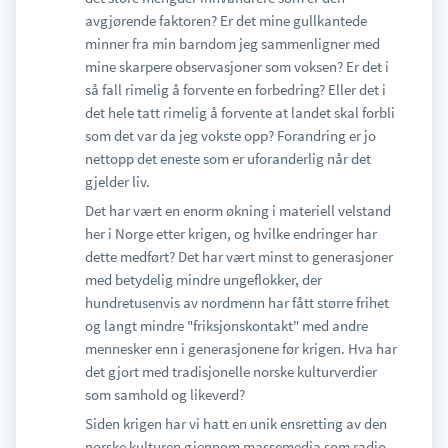
avgjørende faktoren? Er det mine gullkantede
minner fra min barndom jeg sammenligner med
mine skarpere observasjoner som voksen? Er det i
så fall rimelig å forvente en forbedring? Eller det i
det hele tatt rimelig å forvente at landet skal forbli
som det var da jeg vokste opp? Forandring er jo
nettopp det eneste som er uforanderlig når det
gjelder liv.
Det har vært en enorm økning i materiell velstand
her i Norge etter krigen, og hvilke endringer har
dette medført? Det har vært minst to generasjoner
med betydelig mindre ungeflokker, der
hundretusenvis av nordmenn har fått større frihet
og langt mindre "friksjonskontakt" med andre
mennesker enn i generasjonene før krigen. Hva har
det gjort med tradisjonelle norske kulturverdier
som samhold og likeverd?
Siden krigen har vi hatt en unik ensretting av den
norske kulturen gjennom massemedia som radio