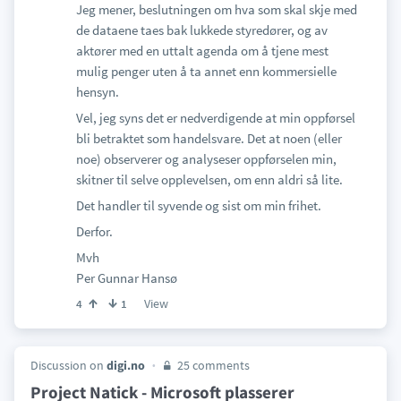
Jeg mener, beslutningen om hva som skal skje med
de dataene taes bak lukkede styredører, og av
aktører med en uttalt agenda om å tjene mest
mulig penger uten å ta annet enn kommersielle
hensyn.
Vel, jeg syns det er nedverdigende at min oppførsel
bli betraktet som handelsvare. Det at noen (eller
noe) observerer og analyseser oppførselen min,
skitner til selve opplevelsen, om enn aldri så lite.
Det handler til syvende og sist om min frihet.
Derfor.
Mvh
Per Gunnar Hansø
View
4
1
Discussion on
digi.no
25 comments
Project Natick - Microsoft plasserer