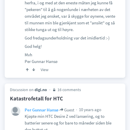
herfra, i og med at den eneste måten jeg kunne få
"pekeren" til å gå nogenlunde i nærheten av det
området jeg ønsket, var å skygge for øynene, vente
til munnen min ble gjenkjent som et "ansikt" og så
stikke tunga ut og til høyre.
God fredagsunderholdning var det imidlertid :-)
God helg!
Mvh
Per Gunnar Hansø
View
Discussion on
digi.no
16 comments
Katastrofetall for HTC
10 years ago
Per Gunnar Hansø
Guest
Kjøpte min HTC Desire Z ved lansering, og to
batterier senere og for bare to måneder siden ble
den byttet ut.