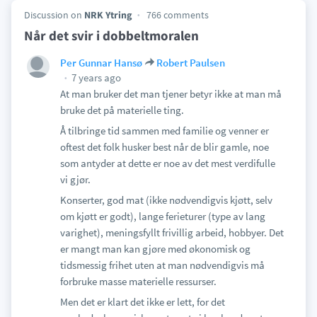
Discussion on
NRK Ytring
766 comments
Når det svir i dobbeltmoralen
Per Gunnar Hansø
Robert Paulsen
7 years ago
At man bruker det man tjener betyr ikke at man må
bruke det på materielle ting.
Å tilbringe tid sammen med familie og venner er
oftest det folk husker best når de blir gamle, noe
som antyder at dette er noe av det mest verdifulle
vi gjør.
Konserter, god mat (ikke nødvendigvis kjøtt, selv
om kjøtt er godt), lange ferieturer (type av lang
varighet), meningsfyllt frivillig arbeid, hobbyer. Det
er mangt man kan gjøre med økonomisk og
tidsmessig frihet uten at man nødvendigvis må
forbruke masse materielle ressurser.
Men det er klart det ikke er lett, for det