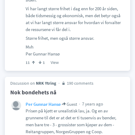
Vi har langt større frihet i dag enn for 200 år siden,
både tidsmessig og økonomisk, men det betyr også
at vi har langt større ansvar for hvordan vi forvalter
de ressursene vi får del i.
Større frihet, men også større ansvar.
Mvh
Per Gunnar Hansø
View
11
1
Discussion on
NRK Ytring
190 comments
Nok bondehets nå
7 years ago
Per Gunnar Hansø
Guest
Prisen på kjøtt er urealistisk lav, ja. Og en av
grunnene til det er at det er ti tusenvis av bønder,
men bare tre - 3 - grossister som kjøper av dem -
Reitangruppen, NorgesGruppen og Coop.