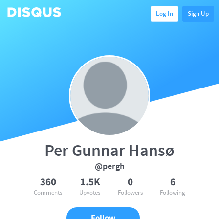
Log In
Sign Up
Per Gunnar Hansø
@pergh
360
1.5K
0
6
Comments
Upvotes
Followers
Following
Follow