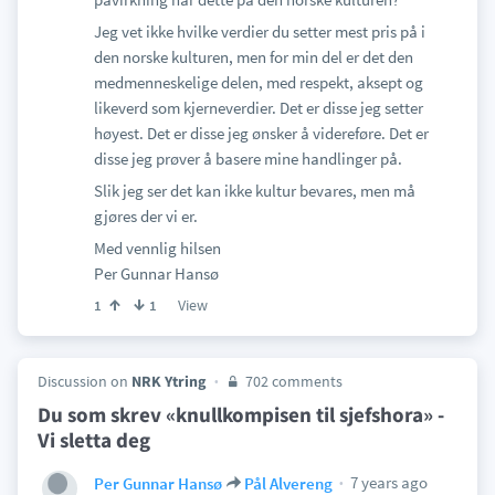
Jeg vet ikke hvilke verdier du setter mest pris på i
den norske kulturen, men for min del er det den
medmenneskelige delen, med respekt, aksept og
likeverd som kjerneverdier. Det er disse jeg setter
høyest. Det er disse jeg ønsker å videreføre. Det er
disse jeg prøver å basere mine handlinger på.
Slik jeg ser det kan ikke kultur bevares, men må
gjøres der vi er.
Med vennlig hilsen
Per Gunnar Hansø
View
1
1
Discussion on
NRK Ytring
702 comments
Du som skrev «knullkompisen til sjefshora» -
Vi sletta deg
7 years ago
Per Gunnar Hansø
Pål Alvereng