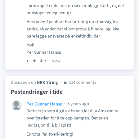
I prinsippet er det det du sier i innlegget ditt, og det
prinsippet er jeg uenig i.
Hvis noen åpenbart har tatt ting urettmessig fra
andre, så er det det vi bør prøve å hindre, og ikke
bare legge ansvaret på enkeltindivider.
Mvh
Per Gunnar Hansø
View
15
2
Discussion on
NRK Ytring
114 comments
Postendringer i tide
8 years ago
Per Gunnar Hansø
Dette er jo som å gå av banen for å la Amazon ta
over isteden for å ta opp kampen. Det er en
invitasjon til å bli spist!
En total falitt-erklæring!