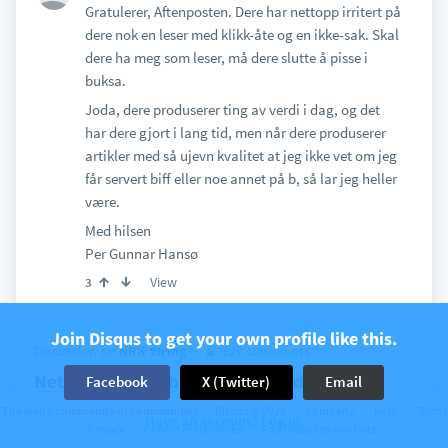
Gratulerer, Aftenposten. Dere har nettopp irritert på
dere nok en leser med klikk-åte og en ikke-sak. Skal
dere ha meg som leser, må dere slutte å pisse i
buksa.
Joda, dere produserer ting av verdi i dag, og det
har dere gjort i lang tid, men når dere produserer
artikler med så ujevn kvalitet at jeg ikke vet om jeg
får servert biff eller noe annet på b, så lar jeg heller
være.
Med hilsen
Per Gunnar Hansø
View
3
Join Disqus to get your own profile like this.
Discussion on
NRK Ytring
127 comments
Nettdugnad for bedre filmtilbud
Facebook
X (Twitter)
Email
The web’s community of communities
Disqus © 2026
Company
Help
Terms
11 years ago
Per Gunnar Hansø
Have an account? Log in.
Privacy
Cookie Preferences
Add Disqus to your site
Hva om bransjen heller opprettet en tjeneste der