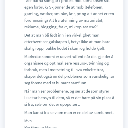
"Ser barna som går i protest mot klimakrisen sitt
egen forbruk? Skjønner de at mobiltelefonen,
gaming, væsker, sminke, lær, pc og alt annet er ren
forurensning? Alt fra utvinning av materialet,
reklame, blogging, frakt, mikroplast osv?"
Det at man bli født inn i en virkelighet man
etterhvert ser galskapen i, betyr ikke at man bare
skal gi opp, bukke hodet i skam og holde kjeft.
Markedsøkonomi er uovertruffent når det gjelder å
organisere og optimalisere ressurs-utvinning og
forbruk, men i motsetning til hva enkelte tror,
skaper det også en del problemer som vanskelig lar
seg forene med et humant samfunn.
Når man ser problemene, og ser at de som styrer
ikke tar hensyn til dem, så er det bare på sin plass å
si fra, selv om det er upopulært.
Man kan si fra selv om man er en del av samfunnet.
Mvh
Per Gunnar Hansø