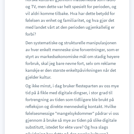
og TV, men dette var helt spesielt for perioden, og
vil aldri komme tilbake. Hva har dette betydd for
følelsen av enhet og familiaritet, og hva gjør det
med landet vårt at den perioden ugjenkallelig er
forbi?
Den systematiske og strukturelle manipulasjonen
av hver enkelt menneske sine forventninger, som er
styrt av markedsøkonomiske mål om stadig høyere
forbruk, skal jeg bare nevne fort, selv om reklame
kanskje er den største enkeltpåvirkningen når det
gjelder kultur.
Og ikke minst, i dag bruker flesteparten av oss mye
tid på å fikle med digitale dingser, i stor grad til
fortrengning av tiden som tidliigere ble brukt på
refleksjon og direkte menneskelig kontakt. Hvilke
følelsesmessige "mangelsykdommer" pådrar vi oss
gjennom å bruke så mye av tiden på slike digitale
substitutt, istedet for ekte vare? Og hva slags
påvirkning har dette på den norske kulturen?