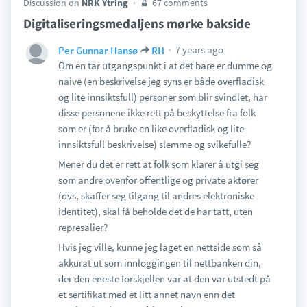
Discussion on
NRK Ytring
67 comments
Digitaliseringsmedaljens mørke bakside
7 years ago
Per Gunnar Hansø
RH
Om en tar utgangspunkt i at det bare er dumme og
naive (en beskrivelse jeg syns er både overfladisk
og lite innsiktsfull) personer som blir svindlet, har
disse personene ikke rett på beskyttelse fra folk
som er (for å bruke en like overfladisk og lite
innsiktsfull beskrivelse) slemme og svikefulle?
Mener du det er rett at folk som klarer å utgi seg
som andre ovenfor offentlige og private aktører
(dvs, skaffer seg tilgang til andres elektroniske
identitet), skal få beholde det de har tatt, uten
represalier?
Hvis jeg ville, kunne jeg laget en nettside som så
akkurat ut som innloggingen til nettbanken din,
der den eneste forskjellen var at den var utstedt på
et sertifikat med et litt annet navn enn det