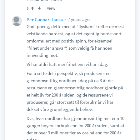
View
5
7 years ago
Per Gunnar Hansø
Godt poeng, dette med at "flyskam" treffer de mest
velstående hardest, og at det egentlig burde vært
omformulert med positiv spinn, for eksempel
"frihet under ansvar", som veldig få har noen
innvending mot.
Vi har aldri hatt mer frihet enn vi har i dag.
For å sette det i perspektiv, så produserer en
gjennomsnittlig nordboer i dag på ca 3 år de
ressursene en gjennomsnittlig nordboer gjorde på
et helt liv for 200 år siden, og de ressursene vi
produserer, går stort sett til forbruk når vi har
dekket våre grunnleggende behov.
Dvs, hver nordboer har gjennomsnittlig mer enn 10
ganger høyere forbruk enn for 200 år siden, samt at
det er over 3 millioner fler av oss nå enn for 200 år
siden.