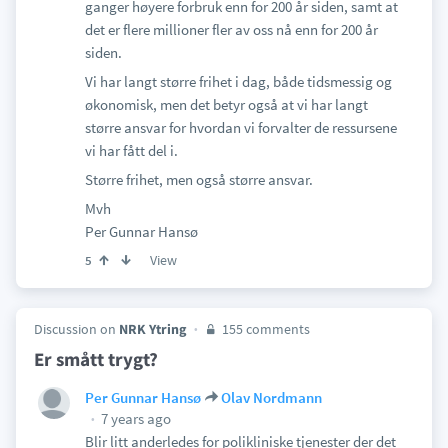
ganger høyere forbruk enn for 200 år siden, samt at
det er flere millioner fler av oss nå enn for 200 år
siden.
Vi har langt større frihet i dag, både tidsmessig og
økonomisk, men det betyr også at vi har langt
større ansvar for hvordan vi forvalter de ressursene
vi har fått del i.
Større frihet, men også større ansvar.
Mvh
Per Gunnar Hansø
View
5
Discussion on
NRK Ytring
155 comments
Er smått trygt?
Per Gunnar Hansø
Olav Nordmann
7 years ago
Blir litt anderledes for polikliniske tjenester der det