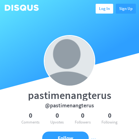
Log In
Sign Up
pastimenangterus
@pastimenangterus
0
0
0
0
Comments
Upvotes
Followers
Following
Follow