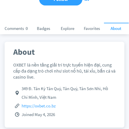
Comments
0
Badges
Explore
Favorites
About
About
OXBET là nền tảng giải trí trực tuyến hiện đại, cung
cấp đa dạng trò chơi như slot nổ hũ, tài xỉu, bắn cá và
casino live.
349 Đ. Tân Kỳ Tân Quý, Tân Quý, Tân Sơn Nhì, Hồ
Chí Minh, Việt Nam
https://oxbet.co.bz
Joined May 4, 2026