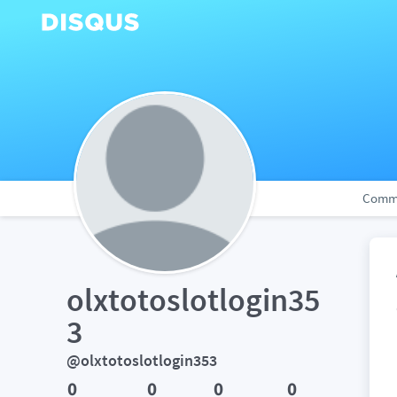
Comm
olxtotoslotlogin35
3
@olxtotoslotlogin353
0
0
0
0