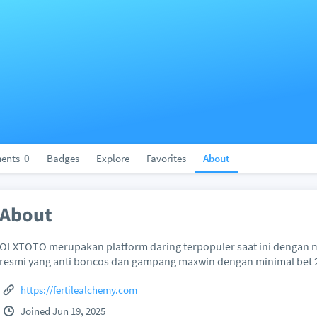
ents
0
Badges
Explore
Favorites
About
About
OLXTOTO merupakan platform daring terpopuler saat ini dengan me
resmi yang anti boncos dan gampang maxwin dengan minimal bet 2
https://fertilealchemy.com
Joined Jun 19, 2025