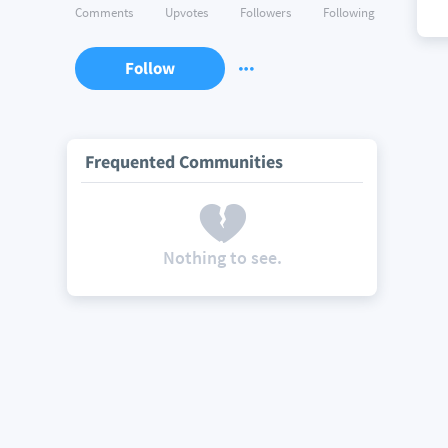
Comments
Upvotes
Followers
Following
Follow
Frequented Communities
Nothing to see.