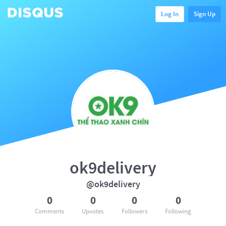
Log In
Sign Up
ok9delivery
@ok9delivery
0
0
0
0
Comments
Upvotes
Followers
Following