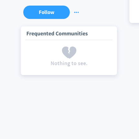
Follow
Frequented Communities
Nothing to see.