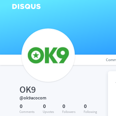
Comm
OK9
@ok9acocom
0
0
0
0
Comments
Upvotes
Followers
Following