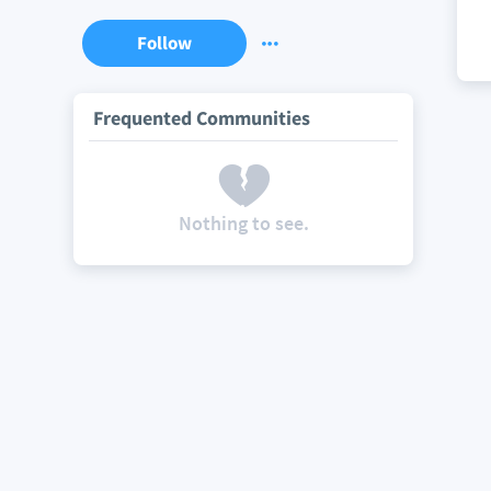
Follow
Frequented Communities
Nothing to see.