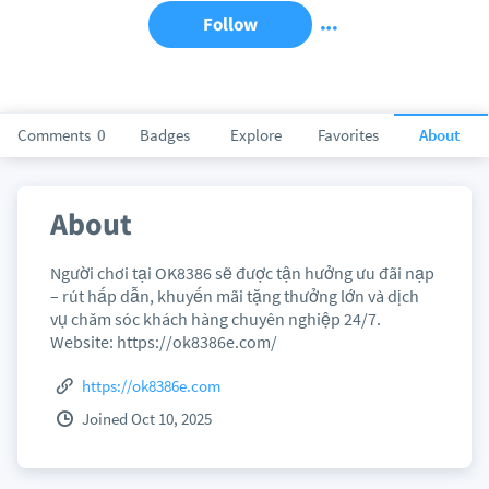
Follow
Comments
0
Badges
Explore
Favorites
About
About
Người chơi tại OK8386 sẽ được tận hưởng ưu đãi nạp
– rút hấp dẫn, khuyến mãi tặng thưởng lớn và dịch
vụ chăm sóc khách hàng chuyên nghiệp 24/7.
Website: https://ok8386e.com/
https://ok8386e.com
Joined Oct 10, 2025