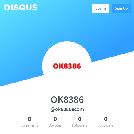
Log In
Sign Up
OK8386
@ok8386ecom
0
0
0
0
Comments
Upvotes
Followers
Following