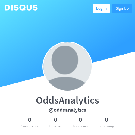
Log In
Sign Up
OddsAnalytics
@oddsanalytics
0
0
0
0
Comments
Upvotes
Followers
Following