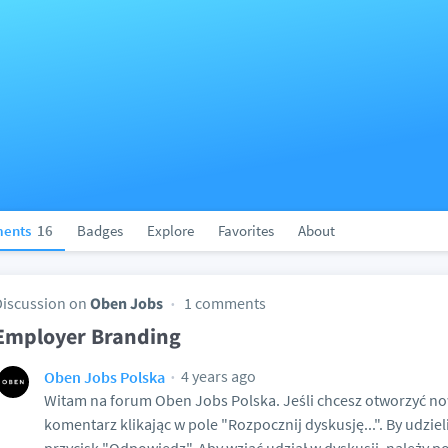
ents
16
Badges
Explore
Favorites
About
Discussion on
Oben Jobs
1 comments
Employer Branding
4 years ago
Oben Jobs Polska
Witam na forum Oben Jobs Polska. Jeśli chcesz otworzyć no
komentarz klikając w pole "Rozpocznij dyskusję...". By udziel