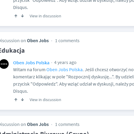
przycisk "Odpowiedz". Aby wziąć udział w dyskusji, należy p
Disqus.
View in discussion
Discussion on
Oben Jobs
1 comments
Edukacja
4 years ago
Oben Jobs Polska
Witam na forum
Oben Jobs Polska
. Jeśli chcesz otworzyć n
komentarz klikając w pole "Rozpocznij dyskusję...". By udziel
przycisk "Odpowiedz". Aby wziąć udział w dyskusji, należy p
Disqus.
View in discussion
Discussion on
Oben Jobs
1 comments