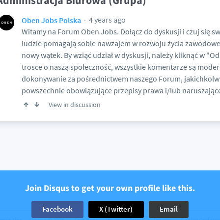
Administracja Biurowa (Grupa)
4 years ago
Oben Jobs Polska
Witamy na Forum Oben Jobs. Dołącz do dyskusji i czuj się 
ludzie pomagają sobie nawzajem w rozwoju życia zawodowe
nowy wątek. By wziąć udział w dyskusji, należy kliknąć w "O
trosce o naszą społeczność, wszystkie komentarze są mode
dokonywanie za pośrednictwem naszego Forum, jakichkolwi
powszechnie obowiązujące przepisy prawa i/lub naruszając
View in discussion
Join Disqus to get your own profile like this.
Facebook
X (Twitter)
Email
munities
Disqus © 2026
Company
Help
Terms
Privacy
Cookie Prefere