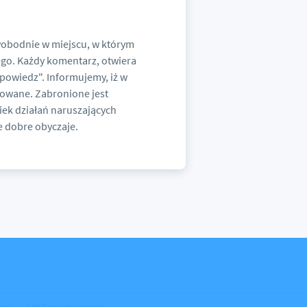
swobodnie w miejscu, w którym
go. Każdy komentarz, otwiera
dpowiedz". Informujemy, iż w
rowane. Zabronione jest
ek działań naruszających
e dobre obyczaje.
nces
Add Disqus to your site