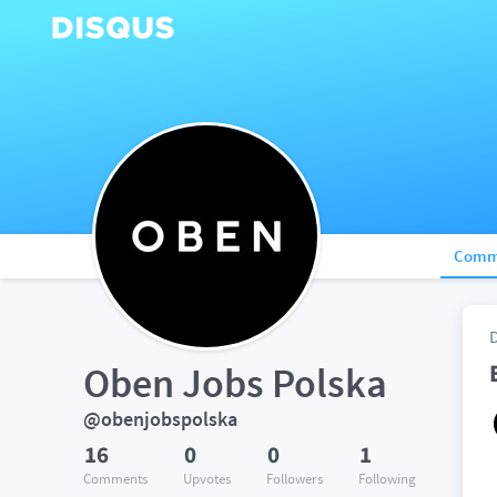
Comm
Oben Jobs Polska
@obenjobspolska
16
0
0
1
Comments
Upvotes
Followers
Following