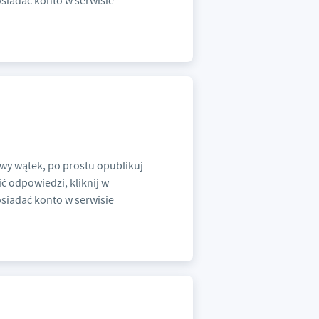
osiadać konto w serwisie
owy wątek, po prostu opublikuj
ić odpowiedzi, kliknij w
osiadać konto w serwisie