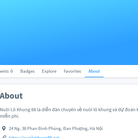
ents
0
Badges
Explore
Favorites
About
About
Nuôi Lô Khung 88 là diễn đàn chuyên về nuôi lô khung và dự đoán 
miễn phí.
24 Ng. 38 Phan Đình Phùng, Đan Phượng, Hà Nội
https://nuoilokhung88.net