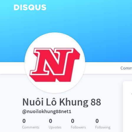
Comm
Nuôi Lô Khung 88
@nuoilokhung88net1
0
0
0
0
Comments
Upvotes
Followers
Following