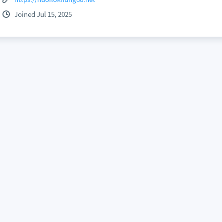
Joined Jul 15, 2025