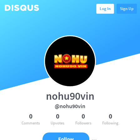
Log In
Sign Up
nohu90vin
@nohu90vin
0
0
0
0
Comments
Upvotes
Followers
Following
Follow