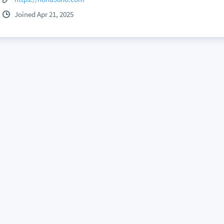
Joined Apr 21, 2025