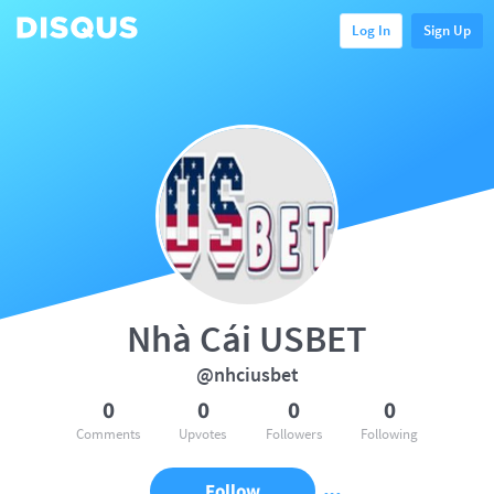
Log In
Sign Up
Nhà Cái USBET
@nhciusbet
0
0
0
0
Comments
Upvotes
Followers
Following
Follow