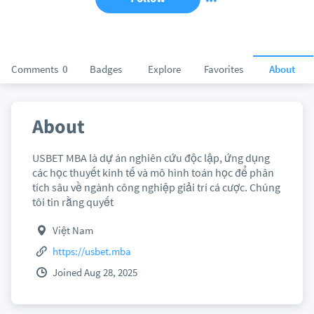
Comments
0
Badges
Explore
Favorites
About
About
USBET MBA là dự án nghiên cứu độc lập, ứng dụng
các học thuyết kinh tế và mô hình toán học để phân
tích sâu về ngành công nghiệp giải trí cá cược. Chúng
tôi tin rằng quyết
Việt Nam
https://usbet.mba
Joined Aug 28, 2025