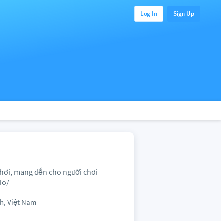
Log In
Sign Up
chơi, mang đến cho người chơi
io/
nh, Việt Nam