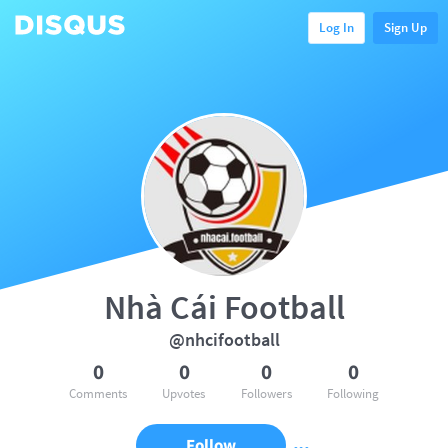
Log In
Sign Up
Nhà Cái Football
@nhcifootball
0
0
0
0
Comments
Upvotes
Followers
Following
Follow