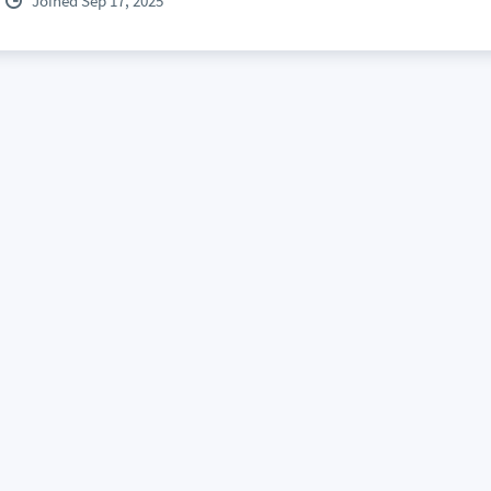
Joined Sep 17, 2025