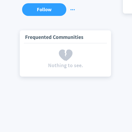
Follow
Frequented Communities
Nothing to see.