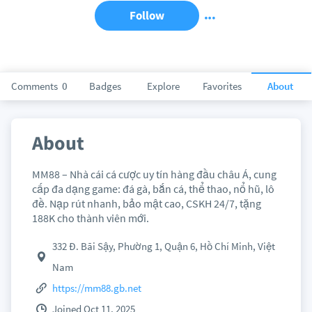
Follow
Comments
0
Badges
Explore
Favorites
About
About
MM88 – Nhà cái cá cược uy tín hàng đầu châu Á, cung
cấp đa dạng game: đá gà, bắn cá, thể thao, nổ hũ, lô
đề. Nạp rút nhanh, bảo mật cao, CSKH 24/7, tặng
188K cho thành viên mới.
332 Đ. Bãi Sậy, Phường 1, Quận 6, Hồ Chí Minh, Việt
Nam
https://mm88.gb.net
Joined Oct 11, 2025