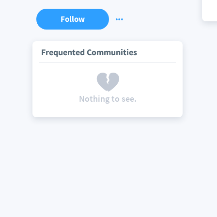
Follow
Frequented Communities
Nothing to see.