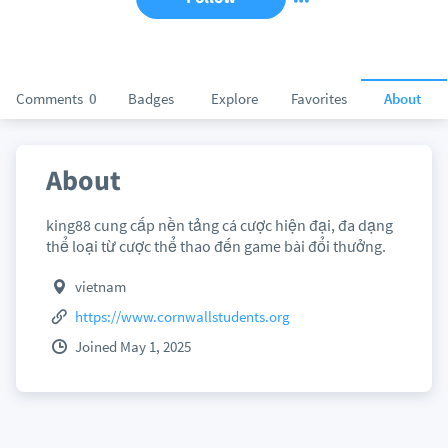
Comments
0
Badges
Explore
Favorites
About
About
king88 cung cấp nền tảng cá cược hiện đại, đa dạng
thể loại từ cược thể thao đến game bài đổi thưởng.
vietnam
https://www.cornwallstudents.org
Joined May 1, 2025