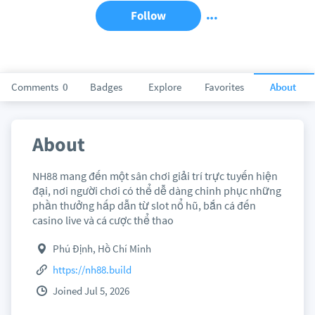
Follow
Comments
0
Badges
Explore
Favorites
About
About
NH88 mang đến một sân chơi giải trí trực tuyến hiện
đại, nơi người chơi có thể dễ dàng chinh phục những
phần thưởng hấp dẫn từ slot nổ hũ, bắn cá đến
casino live và cá cược thể thao
Phú Định, Hồ Chí Minh
https://nh88.build
Joined Jul 5, 2026