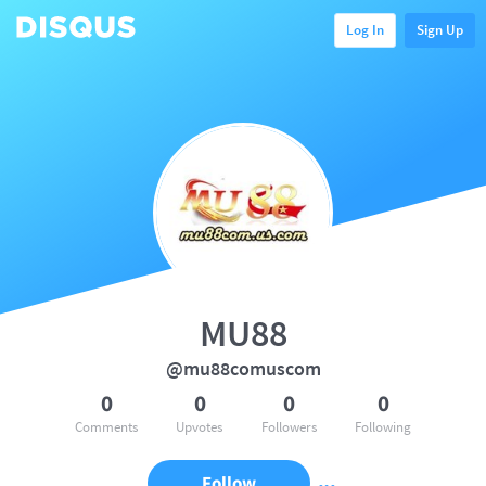
Log In
Sign Up
MU88
@mu88comuscom
0
0
0
0
Comments
Upvotes
Followers
Following
Follow