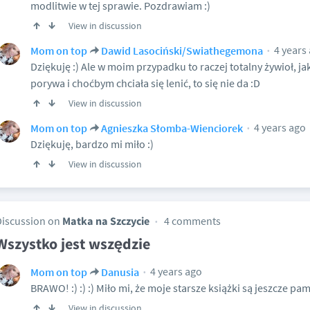
modlitwie w tej sprawie. Pozdrawiam :)
View in discussion
4 years
Mom on top
Dawid Lasociński/Swiathegemona
Dziękuję :) Ale w moim przypadku to raczej totalny żywioł, j
porywa i choćbym chciała się lenić, to się nie da :D
View in discussion
4 years ago
Mom on top
Agnieszka Słomba-Wienciorek
Dziękuję, bardzo mi miło :)
View in discussion
Discussion on
Matka na Szczycie
4 comments
Wszystko jest wszędzie
4 years ago
Mom on top
Danusia
BRAWO! :) :) :) Miło mi, że moje starsze książki są jeszcze pam
View in discussion