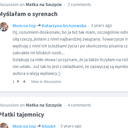
Discussion on
Matka na Szczycie
2 comments
Myślałam o syrenach
3 years ago
Mom on top
Katarzyna Arciszewska
Oj, rozumiem doskonale, bo ja też tak mam, szczególnie od
siłą rzeczy, jestem z nimi najbardziej związana. Towarzysze 
wędruję z nimi ich ścieżkami życia i po skończeniu pisania czu
zabrakło mi bliskich osób...
Dziękuję za miłe słowa i przyznam, że ja także liczyłam na róż
nie udało. Już tak to jest z okładkami, że zazwyczaj są wyn
autora a wizją wydawcy ;)
View in discussion
1
Discussion on
Matka na Szczycie
4 comments
Płatki tajemnicy
3 years ago
Mom on top
Rivulet