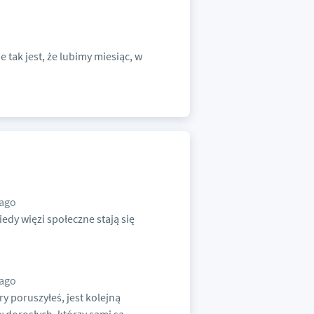
 tak jest, że lubimy miesiąc, w
 ago
edy więzi społeczne stają się
 ago
ry poruszyłeś, jest kolejną