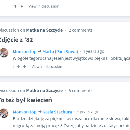
View in discussion
Discussion on
Matka na Szczycie
2 comments
Zdjęcie z ’82
4 years ago
Mom on top
Marta (Pani Sowa)
W ogóle tegoroczna jesień jest wyjątkowo piękna i obfitująca
View in discussion
1
Discussion on
Matka na Szczycie
5 comments
To też był kwiecień
4 years ago
Mom on top
Kasia Stachura
Bardzo dziękuję za piękne i wzruszające dla mnie słowa, taki
nagrodą za moją pracę <3 Życzę, aby nadzieje zostały spełnio