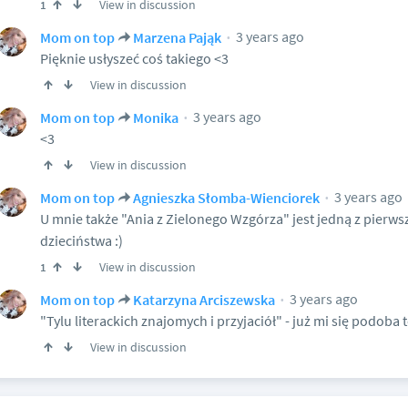
View in discussion
1
3 years ago
Mom on top
Marzena Pająk
Pięknie usłyszeć coś takiego <3
View in discussion
3 years ago
Mom on top
Monika
<3
View in discussion
3 years ago
Mom on top
Agnieszka Słomba-Wienciorek
U mnie także "Ania z Zielonego Wzgórza" jest jedną z pierws
dzieciństwa :)
View in discussion
1
3 years ago
Mom on top
Katarzyna Arciszewska
"Tylu literackich znajomych i przyjaciół" - już mi się podoba t
View in discussion