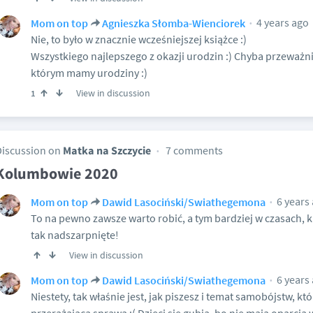
4 years ago
Mom on top
Agnieszka Słomba-Wienciorek
Nie, to było w znacznie wcześniejszej książce :)
Wszystkiego najlepszego z okazji urodzin :) Chyba przeważnie
którym mamy urodziny :)
View in discussion
1
Discussion on
Matka na Szczycie
7 comments
Kolumbowie 2020
6 years
Mom on top
Dawid Lasociński/Swiathegemona
To na pewno zawsze warto robić, a tym bardziej w czasach, ki
tak nadszarpnięte!
View in discussion
6 years
Mom on top
Dawid Lasociński/Swiathegemona
Niestety, tak właśnie jest, jak piszesz i temat samobójstw, któ