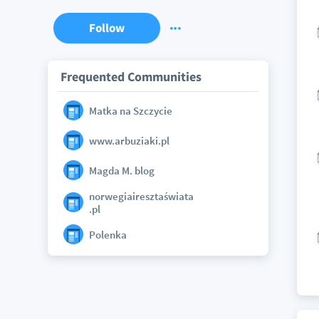
Follow
Frequented Communities
Matka na Szczycie
www.arbuziaki.pl
Magda M. blog
norwegiairesztaświata
.pl
Polenka