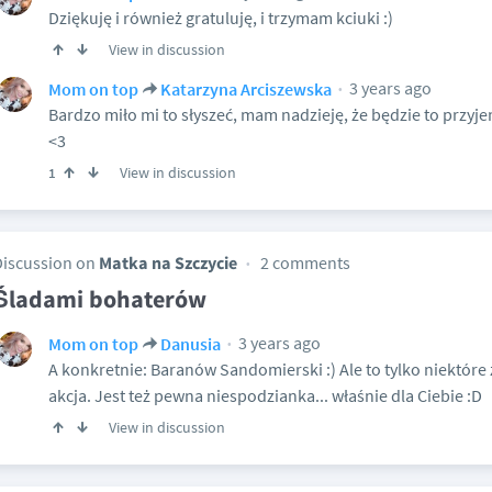
Dziękuję i również gratuluję, i trzymam kciuki :)
View in discussion
3 years ago
Mom on top
Katarzyna Arciszewska
Bardzo miło mi to słyszeć, mam nadzieję, że będzie to przy
<3
View in discussion
1
Discussion on
Matka na Szczycie
2 comments
Śladami bohaterów
3 years ago
Mom on top
Danusia
A konkretnie: Baranów Sandomierski :) Ale to tylko niektóre z
akcja. Jest też pewna niespodzianka... właśnie dla Ciebie :D
View in discussion