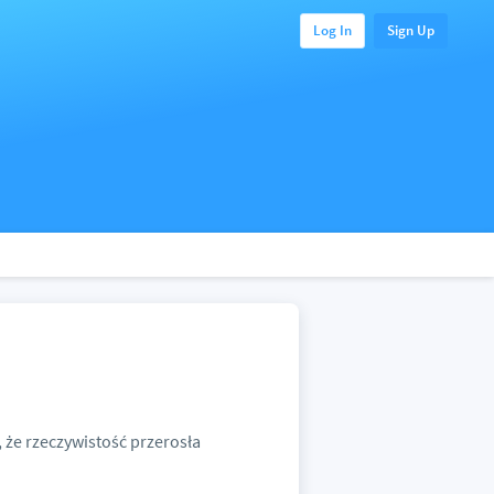
Log In
Sign Up
 że rzeczywistość przerosła