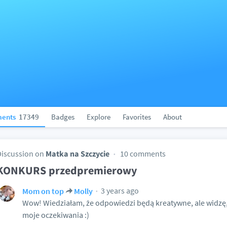
ents
17349
Badges
Explore
Favorites
About
Discussion on
Matka na Szczycie
10 comments
KONKURS przedpremierowy
3 years ago
Mom on top
Molly
Wow! Wiedziałam, że odpowiedzi będą kreatywne, ale widzę,
moje oczekiwania :)