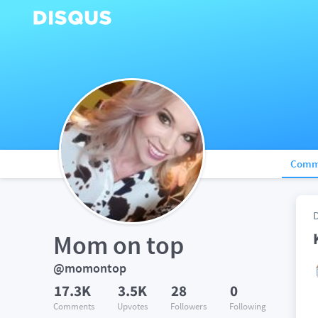
Comm
Mom on top
@momontop
17.3K
3.5K
28
0
Comments
Upvotes
Followers
Following