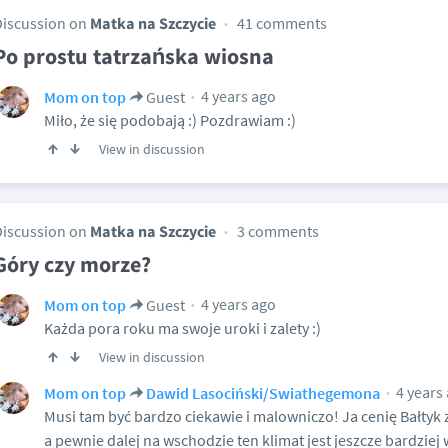
Discussion on
Matka na Szczycie
41 comments
Po prostu tatrzańska wiosna
4 years ago
Mom on top
Guest
Miło, że się podobają :) Pozdrawiam :)
View in discussion
Discussion on
Matka na Szczycie
3 comments
Góry czy morze?
4 years ago
Mom on top
Guest
Każda pora roku ma swoje uroki i zalety :)
View in discussion
4 years
Mom on top
Dawid Lasociński/Swiathegemona
Musi tam być bardzo ciekawie i malowniczo! Ja cenię Bałtyk z
a pewnie dalej na wschodzie ten klimat jest jeszcze bardziej