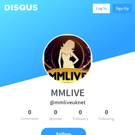
Log In
Sign Up
MMLIVE
@mmliveuknet
0
0
0
0
Comments
Upvotes
Followers
Following
Follow