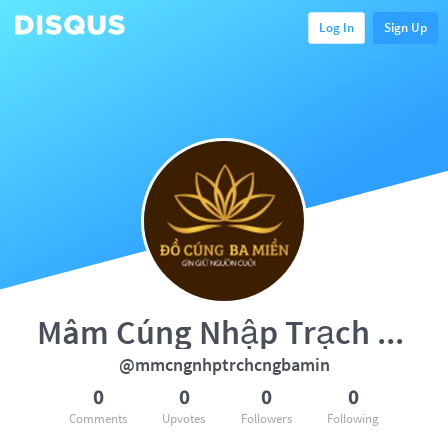
Log In
Sign Up
Mâm Cúng Nhập Trạch Đồ Cúng Ba
@mmcngnhptrchcngbamin
0
0
0
0
Comments
Upvotes
Followers
Following