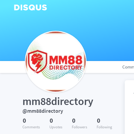
Comm
mm88directory
@mm88directory
0
0
0
0
Comments
Upvotes
Followers
Following