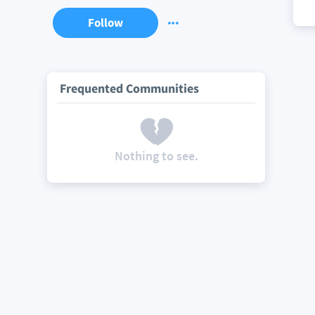
Follow
Frequented Communities
Nothing to see.