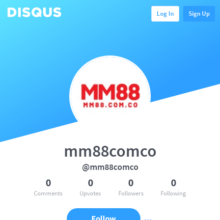
Log In
Sign Up
mm88comco
@mm88comco
0
0
0
0
Comments
Upvotes
Followers
Following
Follow