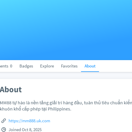
ents
0
Badges
Explore
Favorites
About
About
MM88 tự hào là nền tảng giải trí hàng đầu, tuân thủ tiêu chuẩn ki
khuôn khổ cấp phép tại Philippines.
https://mm888.uk.com
Joined Oct 8, 2025