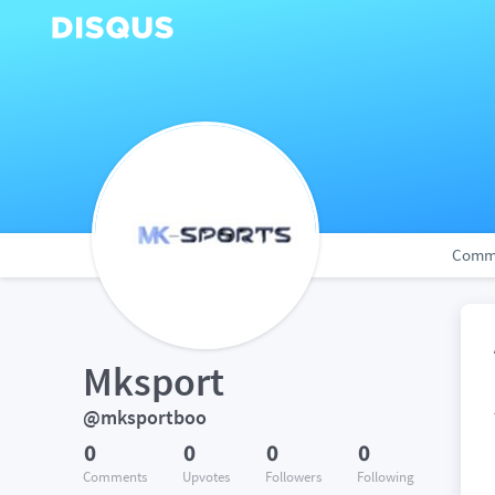
Comm
Mksport
@mksportboo
0
0
0
0
Comments
Upvotes
Followers
Following