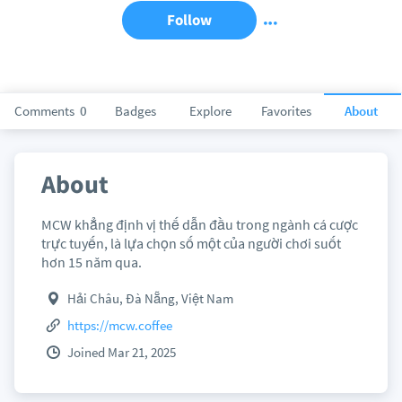
Follow
Comments
0
Badges
Explore
Favorites
About
About
MCW khẳng định vị thế dẫn đầu trong ngành cá cược
trực tuyến, là lựa chọn số một của người chơi suốt
hơn 15 năm qua.
Hải Châu, Đà Nẵng, Việt Nam
https://mcw.coffee
Joined Mar 21, 2025