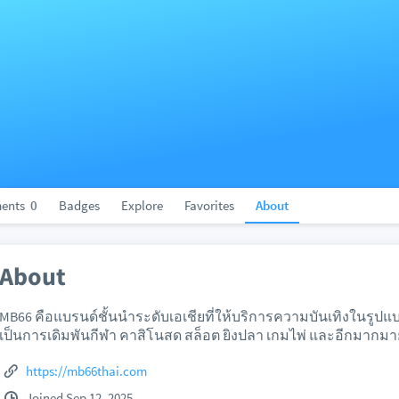
ents
0
Badges
Explore
Favorites
About
About
MB66 คือแบรนด์ชั้นนำระดับเอเชียที่ให้บริการความบันเทิงในรูป
เป็นการเดิมพันกีฬา คาสิโนสด สล็อต ยิงปลา เกมไพ่ และอีกมากมา
https://mb66thai.com
Joined Sep 12, 2025