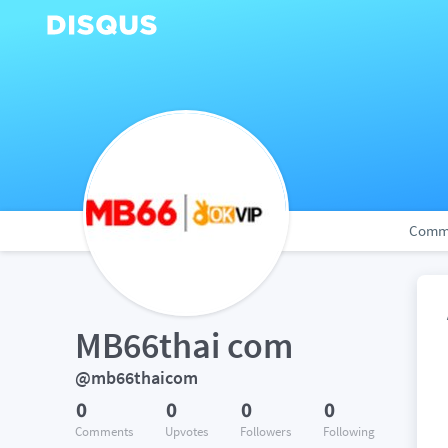
Comm
MB66thai com
@mb66thaicom
0
0
0
0
Comments
Upvotes
Followers
Following