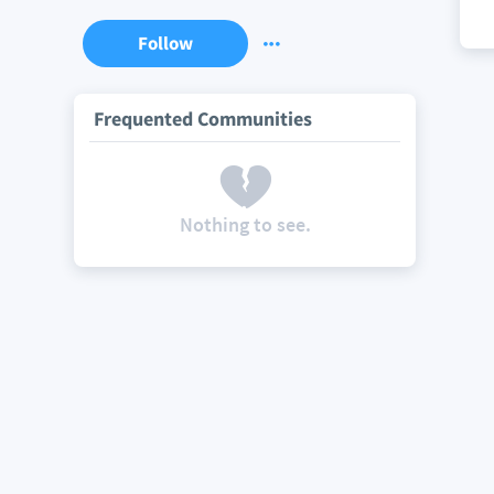
Follow
Frequented Communities
Nothing to see.