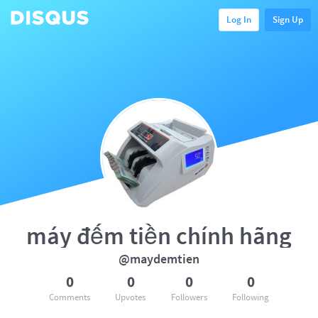
Log In
Sign Up
máy đếm tiền chính hãng
@maydemtien
0
0
0
0
Comments
Upvotes
Followers
Following