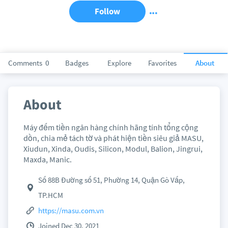
Follow
Comments
0
Badges
Explore
Favorites
About
About
Máy đếm tiền ngân hàng chính hãng tính tổng cộng
dồn, chia mẻ tách tờ và phát hiện tiền siêu giả MASU,
Xiudun, Xinda, Oudis, Silicon, Modul, Balion, Jingrui,
Maxda, Manic.
Số 88B Đường số 51, Phường 14, Quận Gò Vấp,
TP.HCM
https://masu.com.vn
Joined Dec 30, 2021