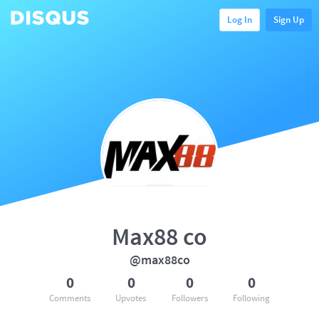
Log In
Sign Up
Max88 co
@max88co
0
0
0
0
Comments
Upvotes
Followers
Following