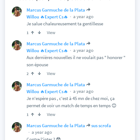
Marcus Garmuche de la Plata
a year ago
Willou 🔥Expert Cs🔥
Je salue chaleureusement ta gentillesse
View
1
Marcus Garmuche de la Plata
a year ago
Willou 🔥Expert Cs🔥
Aux dernières nouvelles il ne voulait pas " honorer "
son épouse
View
2
Marcus Garmuche de la Plata
a year ago
Willou 🔥Expert Cs🔥
Je n'espère pas , c'est à 45 mn de chez moi, ça
permet de voir un match de temps en temps 😊
View
1
Marcus Garmuche de la Plata
sus scrofa
a year ago
Contre l'inter ? 😳