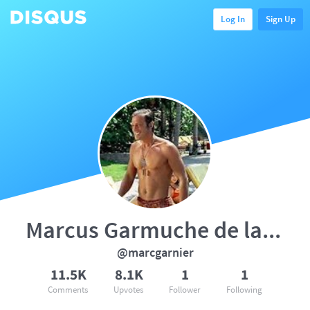
Log In
Sign Up
Marcus Garmuche de la Plata
@marcgarnier
11.5K
8.1K
1
1
Comments
Upvotes
Follower
Following