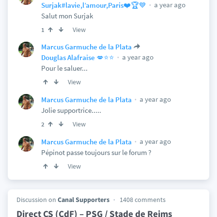
a year ago
Surjak#lavie,l’amour,Paris❤️🏆💙
Salut mon Surjak
View
1
Marcus Garmuche de la Plata
a year ago
Douglas Alafraise 💋⭐️⭐️
Pour le saluer...
View
a year ago
Marcus Garmuche de la Plata
Jolie supportrice.....
View
2
a year ago
Marcus Garmuche de la Plata
Pépinot passe toujours sur le forum ?
View
Discussion on
Canal Supporters
1408 comments
Direct CS (CdF) – PSG / Stade de Reims