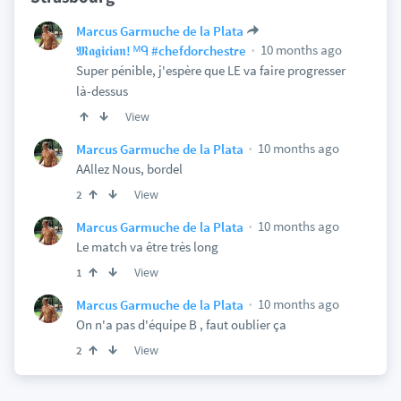
Marcus Garmuche de la Plata
10 months ago
𝕸𝖆𝖌𝖎𝖈𝖎𝖆𝖓! ᴹᑫ #chefdorchestre
Super pénible, j'espère que LE va faire progresser
là-dessus
View
10 months ago
Marcus Garmuche de la Plata
AAllez Nous, bordel
View
2
10 months ago
Marcus Garmuche de la Plata
Le match va être très long
View
1
10 months ago
Marcus Garmuche de la Plata
On n'a pas d'équipe B , faut oublier ça
View
2