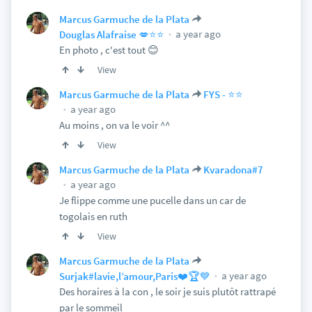
Marcus Garmuche de la Plata
a year ago
Douglas Alafraise 💋⭐️⭐️
En photo , c'est tout 😊
View
Marcus Garmuche de la Plata
FYS - ⭐️⭐️
a year ago
Au moins , on va le voir ^^
View
Marcus Garmuche de la Plata
Kvaradona#7
a year ago
Je flippe comme une pucelle dans un car de
togolais en ruth
View
Marcus Garmuche de la Plata
a year ago
Surjak#lavie,l’amour,Paris❤️🏆💙
Des horaires à la con , le soir je suis plutôt rattrapé
par le sommeil