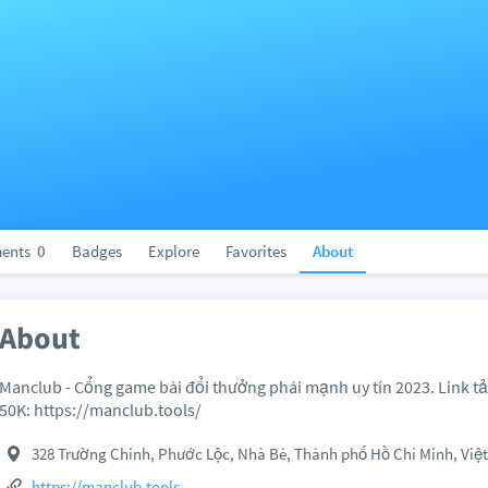
ents
0
Badges
Explore
Favorites
About
About
Manclub - Cổng game bài đổi thưởng phái mạnh uy tín 2023. Link t
50K: https://manclub.tools/
328 Trường Chinh, Phước Lộc, Nhà Bè, Thành phố Hồ Chí Minh, Việ
https://manclub.tools