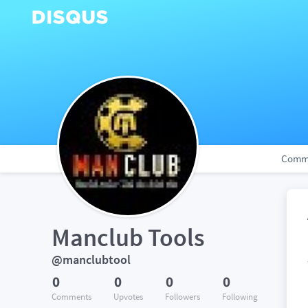
Comm
Manclub Tools
@manclubtool
0
0
0
0
Comments
Upvotes
Followers
Following