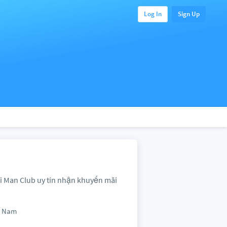
Log In
Sign Up
ải Man Club uy tín nhận khuyến mãi
t Nam