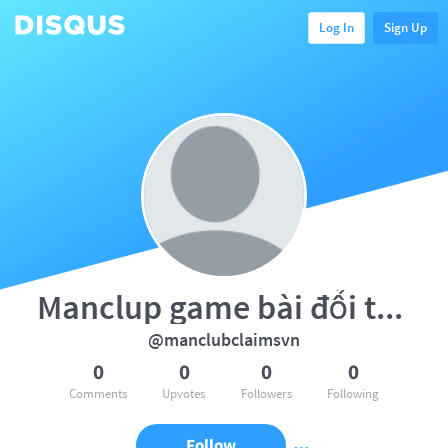
Log In
Sign Up
Manclup game bài đổi thưởng
@manclubclaimsvn
0
0
0
0
Comments
Upvotes
Followers
Following
Follow