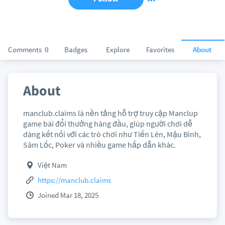
Comments
0
Badges
Explore
Favorites
About
About
manclub.claims là nền tảng hỗ trợ truy cập Manclup
game bài đổi thưởng hàng đầu, giúp người chơi dễ
dàng kết nối với các trò chơi như Tiến Lên, Mậu Binh,
Sâm Lốc, Poker và nhiều game hấp dẫn khác.
Việt Nam
https://manclub.claims
Joined Mar 18, 2025