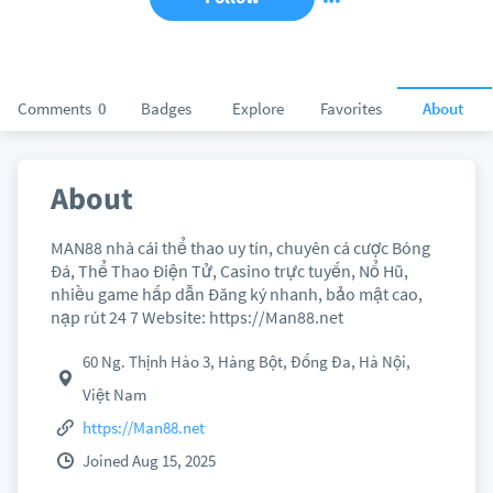
Comments
0
Badges
Explore
Favorites
About
About
MAN88 nhà cái thể thao uy tín, chuyên cá cược Bóng
Đá, Thể Thao Điện Tử, Casino trực tuyến, Nổ Hũ,
nhiều game hấp dẫn Đăng ký nhanh, bảo mật cao,
nạp rút 24 7 Website: https://Man88.net
60 Ng. Thịnh Hào 3, Hàng Bột, Đống Đa, Hà Nội,
Việt Nam
https://Man88.net
Joined Aug 15, 2025