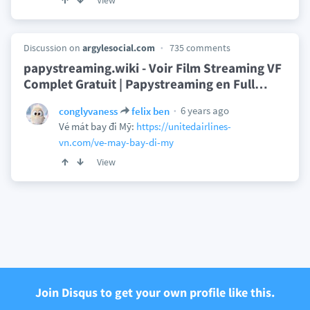
View
Discussion on
argylesocial.com
735 comments
papystreaming.wiki - Voir Film Streaming VF
Complet Gratuit | Papystreaming en Full
…
6 years ago
conglyvaness
felix ben
Vé mát bay đi Mỹ:
https://unitedairlines-
vn.com/ve-may-bay-di-my
View
Join Disqus to get your own profile like this.