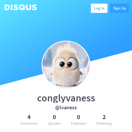
Log In
Sign Up
conglyvaness
@lvaness
4
0
0
2
Comments
Upvotes
Followers
Following