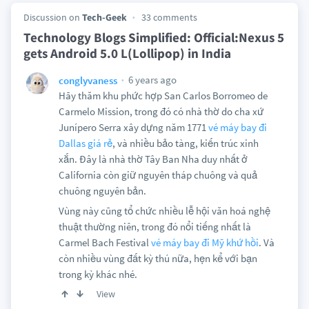
Discussion on
Tech-Geek
33 comments
Technology Blogs Simplified: Official:Nexus 5
gets Android 5.0 L(Lollipop) in India
6 years ago
conglyvaness
Hãy thăm khu phức hợp San Carlos Borromeo de
Carmelo Mission, trong đó có nhà thờ do cha xứ
Junípero Serra xây dựng năm 1771
vé máy bay đi
Dallas giá rẻ
, và nhiều bảo tàng, kiến trúc xinh
xắn. Đây là nhà thờ Tây Ban Nha duy nhất ở
California còn giữ nguyên tháp chuông và quả
chuông nguyên bản.
Vùng này cũng tổ chức nhiều lễ hội văn hoá nghệ
thuật thường niên, trong đó nổi tiếng nhất là
Carmel Bach Festival
vé máy bay đi Mỹ khứ hồi
. Và
còn nhiều vùng đất kỳ thú nữa, hẹn kể với bạn
trong kỳ khác nhé.
View