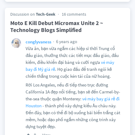
Discussion on
Tech-Geek
16 comments
Moto E Kill Debut Micromax Unite 2 ~
Technology Blogs Simplified
6 years ago
conglyvaness
Vừa ăn, bạn vừa ngắm các hiệp sĩ thời Trung cổ
đấu giáo, thưởng thức các tiết mục đấu giáo, đấu
kiếm, điều khiển đại bàng và cưỡi ngựa
vé máy
bay đi Mỹ giá rẻ
. Họ giao đấu để tranh ngôi kẻ
chiến thắng trong cuộc kén tài của nữ hoàng.
Rời Los Angeles, nếu đi tiếp theo trục đường
California 1A đẹp nổi tiếng, bạn sẽ đến Carmel-by-
the-sea thuộc quận Monterey:
vé máy bay giá rẻ đi
Houston
- thành phố xây dựng kiểu Âu châu này.
Đến đây, bạn có thể đi bộ xuống bãi biển trắng cát
mềm, hoặc dạo phố ngắm những công trình xây
dựng tuyệt đẹp.