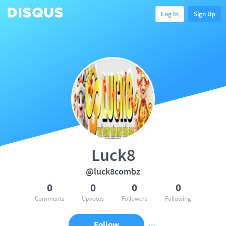
Log In
Sign Up
Luck8
@luck8combz
0
0
0
0
Comments
Upvotes
Followers
Following
Follow