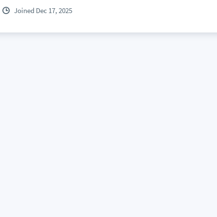
Joined Dec 17, 2025