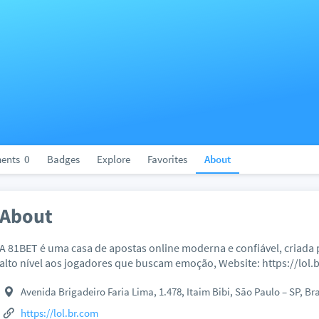
ents
0
Badges
Explore
Favorites
About
About
A 81BET é uma casa de apostas online moderna e confiável, criada
alto nível aos jogadores que buscam emoção, Website: https://lol.
Avenida Brigadeiro Faria Lima, 1.478, Itaim Bibi, São Paulo – SP, Bra
https://lol.br.com